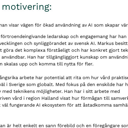
 motivering:
an visar vägen för ökad användning av AI som skapar värd
 förtroendeingivande ledarskap och engagemang har han s
utvecklingen och synliggörandet av svensk AI. Markus besitt
tt göra det komplexa förståeligt och har konkret gjort tek
h användbar. Han har tillgängliggjort kunskap om användni
 skalas upp och komma till nytta för fler.
ngsrika arbete har potential att rita om hur vård praktis
äl i Sverige som globalt. Med fokus på den enskilde har h
 med teknikens möjligheter. Han har i sitt arbete med 
iven vård i region Halland visat hur förmågan till samverk
ett väl fungerande AI ekosystem för att åstadkomma samhäl
n är helt enkelt en sann förebild och en föregångare s