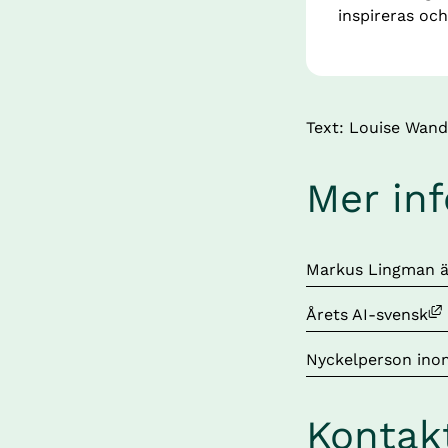
inspireras och 
Text: Louise Wand
Mer in
Länk till annan we
Markus Lingman är
Länk till annan we
Årets AI-svensk
Nyckelperson inom
Kontak