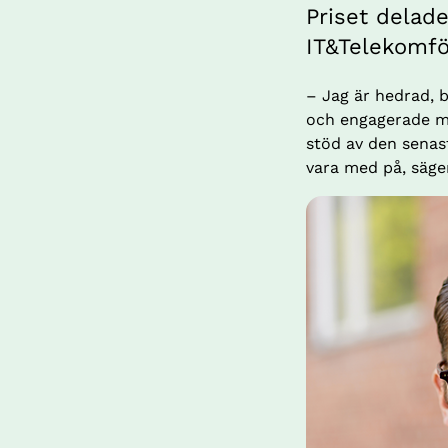
Priset delad
IT&Telekomfö
– Jag är hedrad, b
och engagerade män
stöd av den senast
vara med på, säge