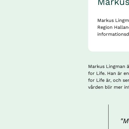
Markus
Markus Lingman
Region Hallan
informationsd
Markus Lingman är 
for Life. Han är 
for Life är, och s
vården blir mer i
"M