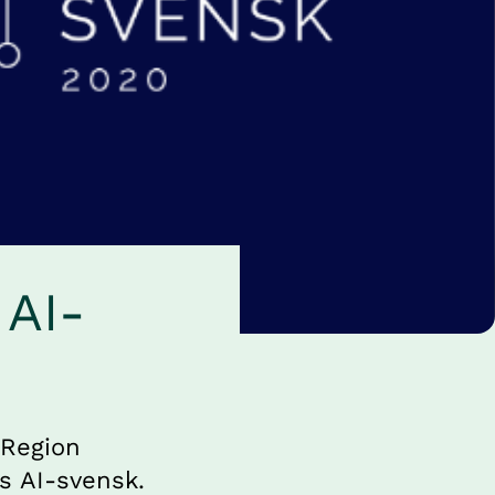
 AI-
Region 
s AI-svensk. 