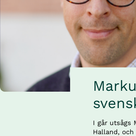
Marku
svens
I går utsågs 
Halland, och 