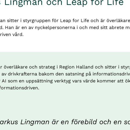
 Lingman och Leap for Life
 sitter i styrgruppen för Leap for Life och är överläkare 
d. Han är en av nyckelpersonerna i och med sitt abrete m
riven vård.
överläkare och strateg i Region Halland och sitter i sty
en av drivkrafterna bakom den satsning på informationsdri
er AI som en uppsättning verktyg vars värde kommer att öka
nformationsdriven.
arkus Lingman är en förebild och en so