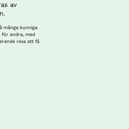
as av 
n.
så många kunniga 
 för andra, med 
rande resa att få 