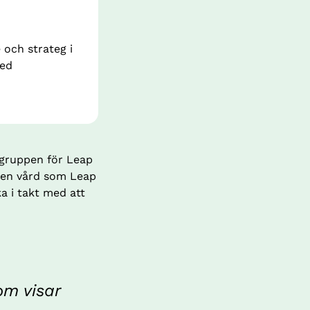
och strateg i 
ed 
rgruppen för Leap 
ven vård som Leap 
 i takt med att 
m visar 