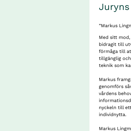
Juryns
”Markus Lingm
Med sitt mod,
bidragit till 
förmåga till a
tillgänglig oc
teknik som kan
Markus framgå
genomförs såv
vårdens behov
informationsdr
nyckeln till 
individnytta.
Markus Lingma