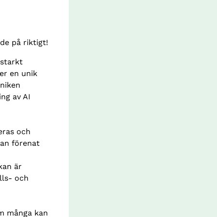
e på riktigt!
tarkt 
er en unik 
niken 
ng av AI 
eras och 
an förenat 
an är 
ls- och 
om många kan 