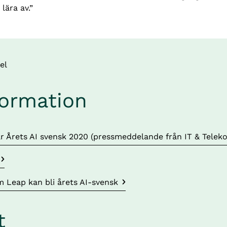
lära av.”
el
formation
bbplats, öppnas i nytt fönster.
 Årets AI svensk 2020 (pressmeddelande från IT & Telek
bbplats, öppnas i nytt fönster.
 Leap kan bli årets AI-svensk
t