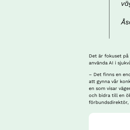
vä
Ås
Det är fokuset på
använda AI i sjuk
– Det finns en en
att gynna vår konk
en som visar vägen
och bidra till en 
förbundsdirektör,