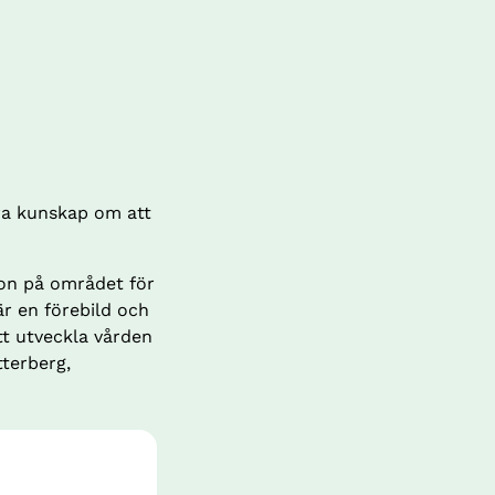
ra kunskap om att 
on på området för 
r en förebild och 
t utveckla vården 
terberg, 