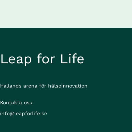
Gästerna var Mattias Ohlsson, professor i 
informationsteknologi vid Högskolan i Halmstad 
och Thomas Davidsson, CEO, Hallandia V. De 
pratade om CAISR Health, som är en 
forskningsprofil inom informationsdriven vård 
vid Högskolan i Halmstad, där forskning om 
utveckling av AI-verktyg möter forskning om hur 
dessa verktyg kan implementeras i vården.
Leap for Life
Hallands arena för hälsoinnovation
Kontakta oss:
info@leapforlife.se