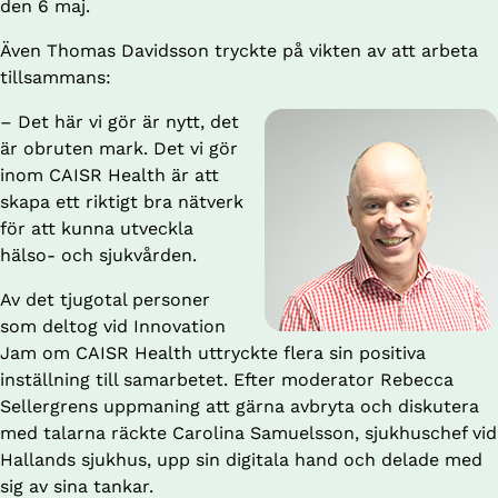
den 6 maj.
Även Thomas Davidsson tryckte på vikten av att arbeta 
tillsammans:
– Det här vi gör är nytt, det 
är obruten mark. Det vi gör 
inom CAISR Health är att 
skapa ett riktigt bra nätverk 
för att kunna utveckla 
hälso- och sjukvården.
Av det tjugotal personer 
som deltog vid Innovation 
Jam om CAISR Health uttryckte flera sin positiva 
inställning till samarbetet. Efter moderator Rebecca 
Sellergrens uppmaning att gärna avbryta och diskutera 
med talarna räckte Carolina Samuelsson, sjukhuschef vid 
Hallands sjukhus, upp sin digitala hand och delade med 
sig av sina tankar.