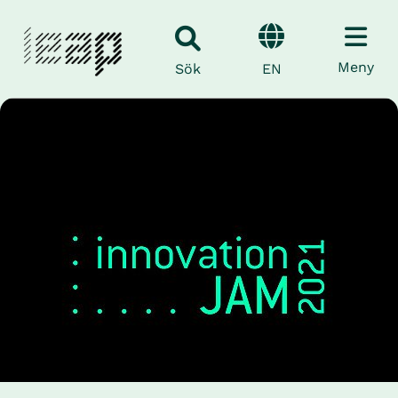
Meny
EN
Sök