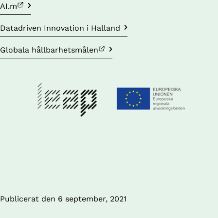
Länk till annan webbplats.
AI.m
Datadriven Innovation i Halland
Länk till annan webbplats.
Globala hållbarhetsmålen
Publicerat den 
6 september, 2021