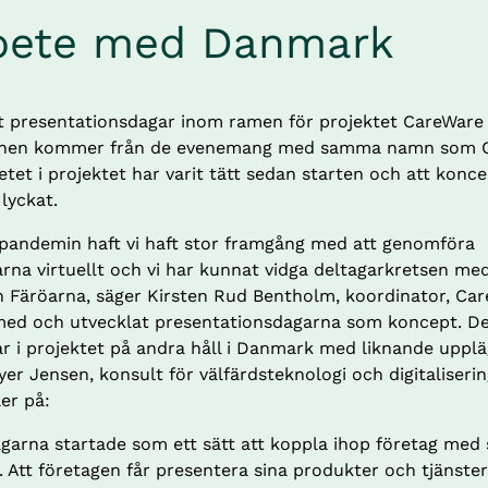
bete med Danmark
 presentationsdagar inom ramen för projektet CareWare 
ationen kommer från de evenemang med samma namn som C
et i projektet har varit tätt sedan starten och att konce
 lyckat.
pandemin haft vi haft stor framgång med att genomföra 
na virtuellt och vi har kunnat vidga deltagarkretsen med 
h Färöarna, säger Kirsten Rud Bentholm, koordinator, Car
med och utvecklat presentationsdagarna som koncept. De
 i projektet på andra håll i Danmark med liknande upplägg
er Jensen, konsult för välfärdsteknologi och digitaliserin
ler på:
garna startade som ett sätt att koppla ihop företag med s
. Att företagen får presentera sina produkter och tjänster,