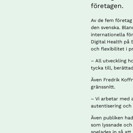
företagen.
Av de fem företag
den svenska. Blan
internationella fö
Digital Health på 
och flexibilitet i
– All utveckling 
tycka till, berätta
Även Fredrik Koff
gränssnitt.
– Vi arbetar med a
autentisering och 
Även publiken had
som lyssnade och 
spelades in så att 