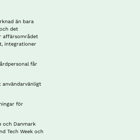
rknad än bara 
och det 
r affärsområdet 
 integrationer 
rdpersonal får 
 användarvänligt 
ingar för 
ge och Danmark 
and Tech Week och 