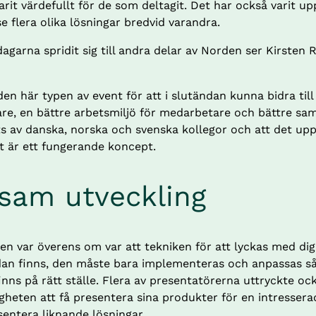
it värdefullt för de som deltagit. Det har också varit upp
se flera olika lösningar bredvid varandra.
agarna spridit sig till andra delar av Norden ser Kirsten
en här typen av event för att i slutändan kunna bidra till 
re, en bättre arbetsmiljö för medarbetare och bättre sam
 av danska, norska och svenska kollegor och att det upps
et är ett fungerande koncept.
am utveckling
en var överens om var att tekniken för att lyckas med digi
an finns, den måste bara implementeras och anpassas så 
nns på rätt ställe. Flera av presentatörerna uttryckte ock
heten att få presentera sina produkter för en intresserad 
sentera liknande lösningar.