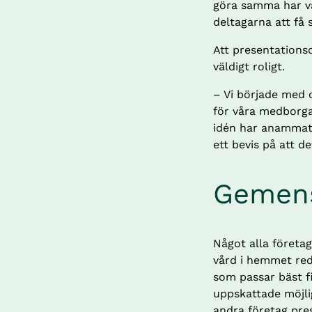
göra samma har var
deltagarna att få 
Att presentationsd
väldigt roligt.
– Vi började med d
för våra medborga
idén har anammats
ett bevis på att d
Gemens
Något alla företag
vård i hemmet red
som passar bäst fi
uppskattade möjlig
andra företag pre