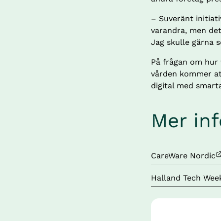
– Suveränt initiati
varandra, men det
Jag skulle gärna s
På frågan om hur 
vården kommer att
digital med smart
Mer in
Länk till annan we
CareWare Nordic
Länk till annan we
Halland Tech Wee