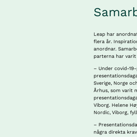
Samar
Leap har anordnat
flera år. Inspir
anordnar. Samarbet
parterna har varit
– Under covid-19-
presentationsdagar
Sverige, Norge oc
Århus, som varit 
presentationsdagar
Viborg. Helene Høy
Nordic, Viborg, fyl
– Presentationsda
några direkta krav