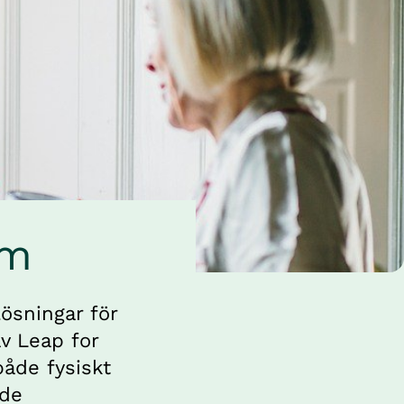
em
ösningar för 
 Leap for 
åde fysiskt 
de 