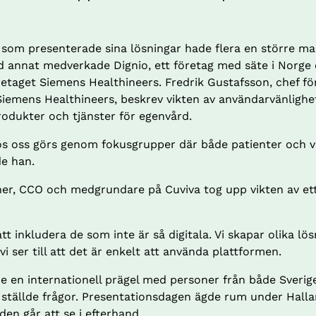
 som presenterade sina lösningar hade flera en större ma
d annat medverkade Dignio, ett företag med säte i Norge 
retaget Siemens Healthineers. Fredrik Gustafsson, chef fö
Siemens Healthineers, beskrev vikten av användarvänlighet,
 produkter och tjänster för egenvård.
hos oss görs genom fokusgrupper där både patienter och vå
de han.
ner, CCO och medgrundare på Cuviva tog upp vikten av ett
tt inkludera de som inte är så digitala. Vi skapar olika lösn
vi ser till att det är enkelt att använda plattformen.
e en internationell prägel med personer från både Sveri
ställde frågor. Presentationsdagen ägde rum under Hall
den går att se i efterhand.