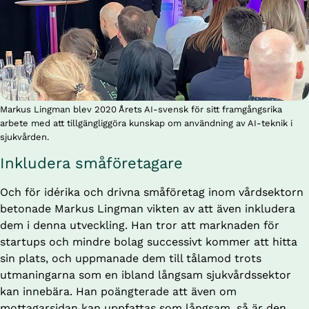
Markus Lingman blev 2020 Årets AI-svensk för sitt framgångsrika
arbete med att tillgängliggöra kunskap om användning av AI-teknik i
sjukvården.
Inkludera småföretagare
Och för idérika och drivna småföretag inom vårdsektorn 
betonade Markus Lingman vikten av att även inkludera 
dem i denna utveckling. Han tror att marknaden för 
startups och mindre bolag successivt kommer att hitta 
sin plats, och uppmanade dem till tålamod trots 
utmaningarna som en ibland långsam sjukvårdssektor 
kan innebära. Han poängterade att även om 
mottagarsidan kan uppfattas som långsam, så är den 